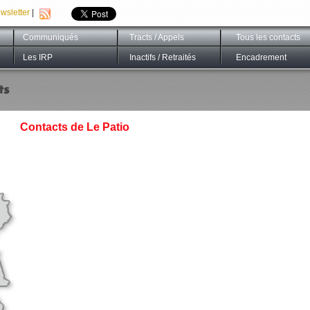
wsletter
|
Communiqués
Tracts / Appels
Tous les contacts
Les IRP
Inactifs / Retraités
Encadrement
Contacts de Le Patio