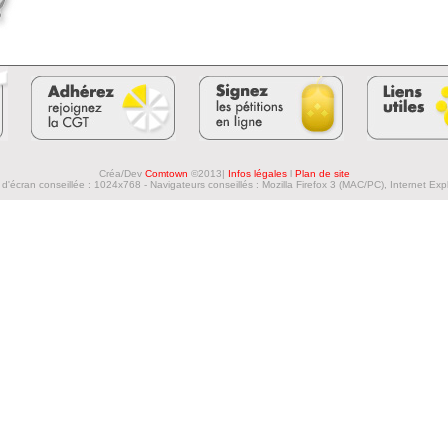
Créa/Dev
Comtown
©2013|
Infos légales
l
Plan de site
d'écran conseillée : 1024x768 - Navigateurs conseillés : Mozilla Firefox 3 (MAC/PC), Internet Exp