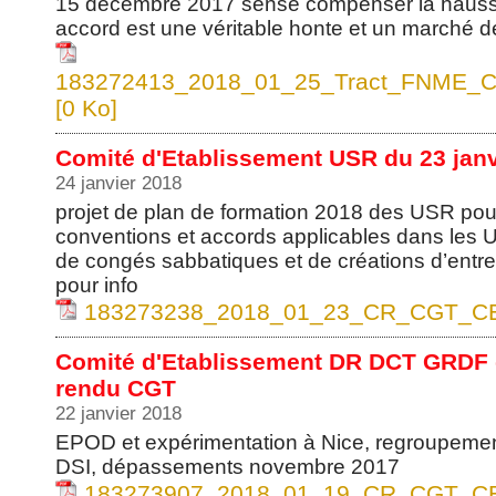
15 décembre 2017 sensé compenser la hauss
accord est une véritable honte et un marché d
183272413_2018_01_25_Tract_FNME_C
[0 Ko]
Comité d'Etablissement USR du 23 jan
24 janvier 2018
projet de plan de formation 2018 des USR pour 
conventions et accords applicables dans les 
de congés sabbatiques et de créations d’ent
pour info
183273238_2018_01_23_CR_CGT_CE_
Comité d'Etablissement DR DCT GRDF d
rendu CGT
22 janvier 2018
EPOD et expérimentation à Nice, regroupement
DSI, dépassements novembre 2017
183273907_2018_01_19_CR_CGT_CE