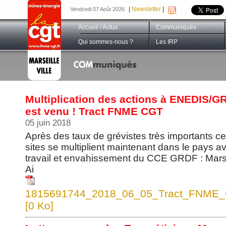
|
Newsletter
|
Vendredi 07 Août 2026
Accueil / Actus
Communiqués
Qui sommes-nous ?
Les IRP
Multiplication des actions à ENEDIS/G
est venu ! Tract FNME CGT
05 juin 2018
Après des taux de grévistes très importants c
sites se multiplient maintenant dans le pays ave
travail et envahissement du CCE GRDF : Marsei
Ai
1815691744_2018_06_05_Tract_FNME_CGT
[0 Ko]