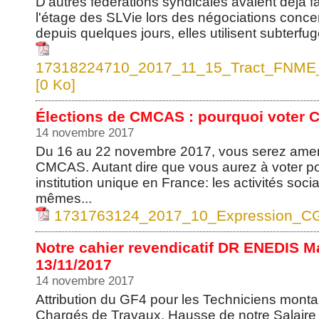
D'autres fédérations syndicales avaient déjà fa
l'étage des SLVie lors des négociations conc
depuis quelques jours, elles utilisent subterfug
17318224710_2017_11_15_Tract_FNME_C
[0 Ko]
Élections de CMCAS : pourquoi voter
14 novembre 2017
Du 16 au 22 novembre 2017, vous serez amené
CMCAS. Autant dire que vous aurez à voter po
institution unique en France: les activités soc
mêmes...
1731763124_2017_10_Expression_CGT
Notre cahier revendicatif DR ENEDIS Ma
13/11/2017
14 novembre 2017
Attribution du GF4 pour les Techniciens montan
Chargés de Travaux, Hausse de notre Salaire