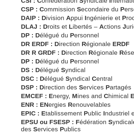
CSI :
C
onfédération
S
yndicale
I
nternati
CSP : C
ommission
S
econdaire du
P
ers
DAIP :
D
ivision
A
ppui
I
ngénierie et
P
ro
DLAJ : D
roits et
L
ibertés –
A
ctions
J
ur
DP : D
élégué du
P
ersonnel
DR ERDF : D
irection
R
égionale
ERDF
DR R GRDF : D
irection
R
égionale
R
és
DP : D
élégué du
P
ersonnel
DS : D
élégué
S
yndical
DSC : D
élégué
S
yndical
C
entral
DSP :
D
irection des
S
ervices
P
artagés
EMCEF : E
nergy,
M
ines and
C
himical
ENR : EN
ergies
R
enouvelables
EPIC : E
tablissement
P
ublic
I
ndustriel 
EPSU ou FSESP : F
édération
S
yndica
des
S
ervices
P
ublics