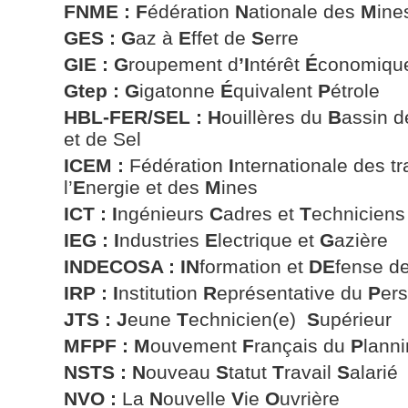
FNME :
F
édération
N
ationale des
M
ines
GES : G
az à
E
ffet de
S
erre
GIE : G
roupement d
’I
ntérêt
É
conomiqu
Gtep : G
igatonne
É
quivalent
P
étrole
HBL-FER/SEL :
H
ouillères du
B
assin 
et de Sel
ICEM :
Fédération
I
nternationale des tr
l’
E
nergie et des
M
ines
ICT : I
ngénieurs
C
adres et
T
echniciens
IEG :
I
ndustries
E
lectrique et
G
azière
INDECOSA :
IN
formation et
DE
fense d
IRP : I
nstitution
R
eprésentative du
P
er
JTS :
J
eune
T
echnicien(e)
S
upérieur
MFPF : M
ouvement
F
rançais du
P
lann
NSTS : N
ouveau
S
tatut
T
ravail
S
alarié
NVO :
La
N
ouvelle
V
ie
O
uvrière