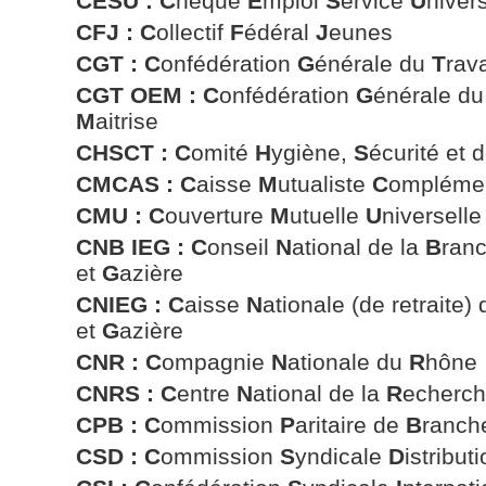
CESU : C
hèque
E
mploi
S
ervice
U
niver
CFJ :
C
ollectif
F
édéral
J
eunes
CGT :
C
onfédération
G
énérale du
T
rava
CGT OEM :
C
onfédération
G
énérale d
M
aitrise
CHSCT : C
omité
H
ygiène,
S
écurité et 
CMCAS : C
aisse
M
utualiste
C
omplémen
CMU : C
ouverture
M
utuelle
U
niverselle
CNB IEG : C
onseil
N
ational de la
B
ran
et
G
azière
CNIEG :
C
aisse
N
ationale (de retraite)
et
G
azière
CNR : C
ompagnie
N
ationale du
R
hône
CNRS : C
entre
N
ational de la
R
echerc
CPB : C
ommission
P
aritaire de
B
ranch
CSD : C
ommission
S
yndicale
D
istribut