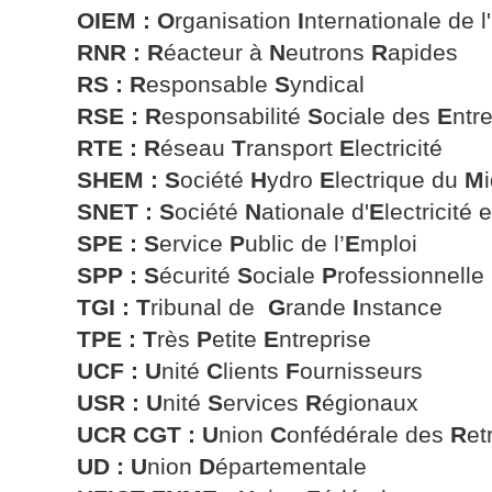
OIEM :
O
rganisation
I
nternationale de l'
RNR : R
éacteur à
N
eutrons
R
apides
RS : R
esponsable
S
yndical
RSE : R
esponsabilité
S
ociale des
E
ntr
RTE : R
éseau
T
ransport
E
lectricité
SHEM : S
ociété
H
ydro
E
lectrique du
M
SNET :
S
ociété
N
ationale d'
E
lectricité 
SPE : S
ervice
P
ublic de l’
E
mploi
SPP : S
écurité
S
ociale
P
rofessionnelle
TGI : T
ribunal de
G
rande
I
nstance
TPE : T
rès
P
etite
E
ntreprise
UCF :
U
nité
C
lients
F
ournisseurs
USR :
U
nité
S
ervices
R
égionaux
UCR CGT :
U
nion
C
onfédérale des
R
et
UD : U
nion
D
épartementale