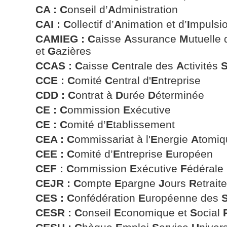
CA : C
onseil d’
A
dministration
CAI : C
ollectif d’
A
nimation et d’
I
mpulsi
CAMIEG :
C
aisse
A
ssurance
M
utuelle
et
G
azières
CCAS :
C
aisse
C
entrale des
A
ctivités
CCE :
C
omité
C
entral d'
E
ntreprise
CDD : C
ontrat à
D
urée
D
éterminée
CE :
C
ommission
E
xécutive
CE : C
omité d’
E
tablissement
CEA :
C
ommissariat à l'
E
nergie
A
tomiq
CEE : C
omité d’
E
ntreprise
E
uropéen
CEF : C
ommission
E
xécutive
F
édérale
CEJR : C
ompte
E
pargne
J
ours
R
etraite
CES : C
onfédération
E
uropéenne des
CESR : C
onseil
E
conomique et
S
ocial