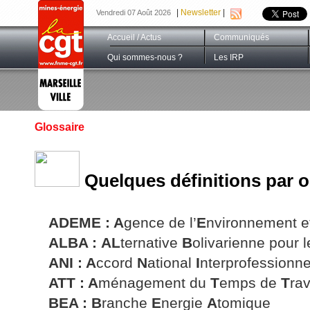
|
Newsletter
|
Vendredi 07 Août 2026
Accueil / Actus
Communiqués
Qui sommes-nous ?
Les IRP
Glossaire
Quelques définitions par o
ADEME : A
gence de l’
E
nvironnement e
ALBA :
AL
ternative
B
olivarienne pour 
ANI : A
ccord
N
ational
I
nterprofessionne
ATT : A
ménagement du
T
emps de
T
rav
BEA :
B
ranche
E
nergie
A
tomique