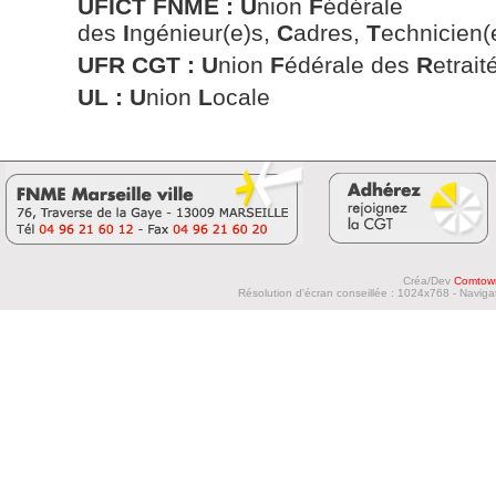
UFICT FNME :
U
nion
F
édérale
des
I
ngénieur(e)s,
C
adres,
T
echnicien(
UFR CGT :
U
nion
F
édérale des
R
etrai
UL : U
nion
L
ocale
Créa/Dev
Comtow
Résolution d'écran conseillée : 1024x768 - Navigat